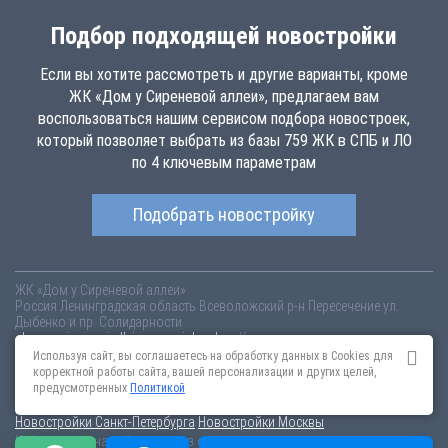
Подбор подходящей новостройки
Если вы хотите рассмотреть и другие варианты, кроме
ЖК «Дом у Сиреневой аллеи», предлагаем вам
воспользоваться нашим сервисом подбора новостроек,
который позволяет выбрать из базы 759 ЖК в СПБ и ЛО
по 4 ключевым параметрам
Подобрать новостройку
ЖК «Дом у Сиреневой аллеи»
Россия
Ленинградская область
Всеволожский р-н
Пересечение ул.
Дыбенко и пр. Солидарности
dom-u-sirenevoj-allei.novopoisk.spb.ru
Купить квартиру в новом жилом
комплексе «Дом у Сиреневой аллеи» от «Отделстрой» в деревне
Используя сайт, вы соглашаетесь на обработку данных в Cookies для
Кудрово Всеволожского района. Квартиры различных планировок от
корректной работы сайта, вашей персонализации и других целей,
2.34 млн рублей!
предусмотренных
Политикой
Новостройки Санкт-Петербурга
Новостройки Москвы
Информация на сайте взята из открытых источников, не является