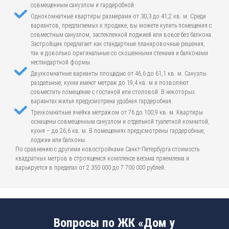
совмещенным санузлом и гардеробной.
Однокомнатные квартиры размерами от 30,3 до 41,2 кв. м. Среди
вариантов, предлагаемых к продаже, вы можете купить помещения с
совместным санузлом, застекленной лоджией или вовсе без балкона.
Застройщик предлагает как стандартные планировочные решения,
так и довольно оригинальные со скошенными стенами и балконами
нестандартной формы.
Двухкомнатные варианты площадью от 46,6 до 61,1 кв. м. Санузлы
раздельные, кухни имеют метраж до 19,4 кв. м и позволяют
совместить помещение с гостиной или столовой. В некоторых
вариантах жилья предусмотрена удобная гардеробная.
Трехкомнатные ячейки метражом от 76 до 100,9 кв. м. Квартиры
оснащены совмещенным санузлом и отдельной туалетной комнатой,
кухня – до 26,6 кв. м. В помещениях предусмотрены гардеробные,
лоджии или балконы.
По сравнению с другими новостройками Санкт-Петербурга стоимость
квадратных метров в строящемся комплексе весьма приемлема и
варьируется в пределах от 2 350 000 до 7 700 000 рублей.
Вопросы по ЖК «Дом у